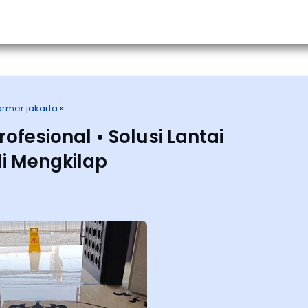
Home
About Us
Service
Porto
rmer jakarta
»
fesional • Solusi Lantai
 Mengkilap