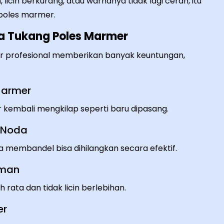
 licin berkurang, atau warnanya tidak lagi cerah, itu
poles marmer.
 Tukang Poles Marmer
r profesional memberikan banyak keuntungan,
 Marmer
embali mengkilap seperti baru dipasang.
n Noda
da membandel bisa dihilangkan secara efektif.
Aman
rata dan tidak licin berlebihan.
er