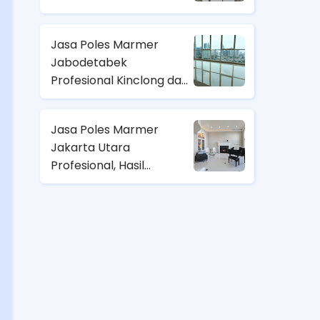
Mengkilap
Jasa Poles Marmer
Jabodetabek
Profesional Kinclong dan
Awet
Jasa Poles Marmer
Jakarta Utara
Profesional, Hasil
Kinclong untuk Rumah,
Kantor, Apartemen, dan
Gedung