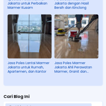
Jakarta untuk Perbaikan
Jakarta dengan Hasil
Marmer Kusam
Bersih dan Kinclong
Jasa Poles Lantai Marmer
Jasa Poles Marmer
Jakarta untuk Rumah,
Jakarta Ahli Perawatan
Apartemen, dan Kantor
Marmer, Granit dan
Teraso
Cari Blog Ini