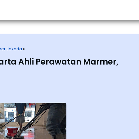
Home
About Us
Service
Porto
er Jakarta
»
arta Ahli Perawatan Marmer,