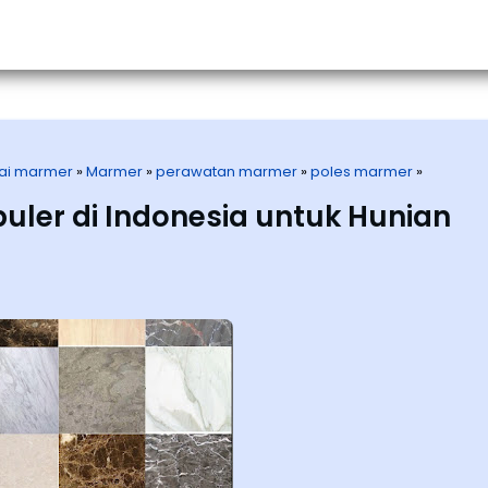
Home
About Us
Service
Porto
tai marmer
»
Marmer
»
perawatan marmer
»
poles marmer
»
uler di Indonesia untuk Hunian